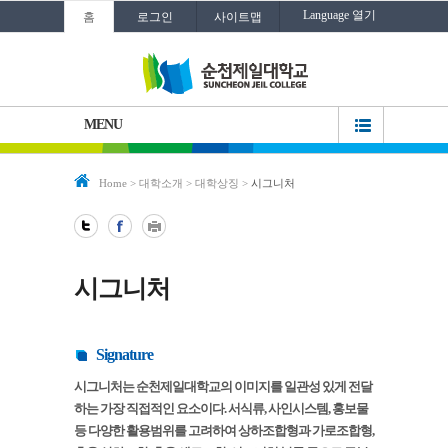
Language 열기
홈
로그인
사이트맵
MENU
Home
>
대학소개
>
대학상징
>
시그니처
시그니처
Signature
시그니처는 순천제일대학교의 이미지를 일관성 있게 전달
하는 가장 직접적인 요소이다. 서식류, 사인시스템, 홍보물
등 다양한 활용범위를 고려하여 상하조합형과 가로조합형,