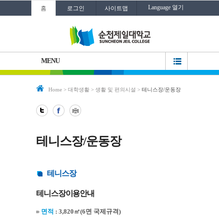
Language 열기
홈
로그인
사이트맵
MENU
Home
>
대학생활
>
생활 및 편의시설
>
테니스장/운동장
테니스장/운동장
테니스장
테니스장이용안내
면적
: 3,820㎡(6면 국제규격)